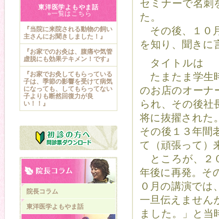
セミナーで名刺
東洋医学よもやま話
»一覧はこちら
た。
その後、１０月
『当院に来院される動物の飼い
主さんにお聞きしました！』
を知り、聞きに
『お家でのお灸は、腹痛や気管
虚脱にも効果テキメン！です』
タイトルは 
『お家でお灸してもらっている
たまたま学生時
子は、季節の影響を受けて病気
のお店のオーナ
になっても、してもらってない
子よりも断然回復力が良
られ、その後社
い！！』
将に抜擢された
その後１３年間
て（頑張って）
ところが、２０
年後に再発。そ
０月の講演では
院長コラム
一旦伝えません
東洋医学よもやま話
ました。」と当