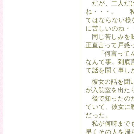
だが、二人だけ
ね・・・。 私
てはならない様
に苦しいのね・
同じ苦しみを味
正直言って戸惑
「何言ってん
なんて事、到底
て話を聞く事し
彼女の話を聞い
が入院室を出た
後で知ったのだ
ていて、彼女に
だった。
私が何時までも
早くその人を帰