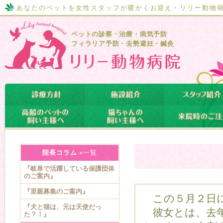
あなたのペットを女性スタッフが暖かくお迎え・リリー動物
ペットの診察・治療・病気予防
フィラリア予防・去勢避妊・鍼灸
院長コラム
»一覧
『岐阜で活躍している保護団体
のご案内』
『里親募集のご案内』
この５月２日に
『犬と猫は、元は天使だっ
彼女とは、去年
た？！』