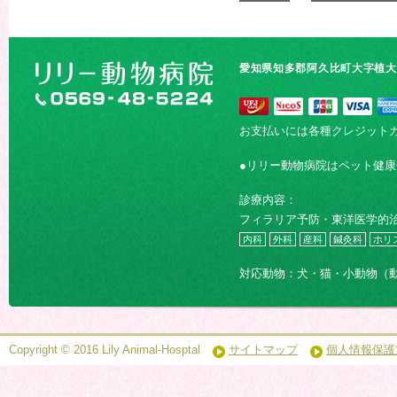
愛知県知多郡阿久比町大字植大字
お支払いには各種クレジット
●リリー動物病院はペット健
診療内容：
フィラリア予防・東洋医学的
内科
外科
産科
鍼灸科
ホリ
対応動物：犬・猫・小動物（
Copyright © 2016 Lily Animal-Hosptal
サイトマップ
個人情報保護