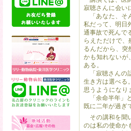
寂聴さんに会い
「あなた、そん
私だって、明日
通事故で死んで
らえただけで、
るんだから、突
かも知れないが
ある。
「寂聴さんの話
生き方は選べる
思うようになり
「余命半年」と
既に二年が過ぎ
その講和を聞い
のは私の使命か