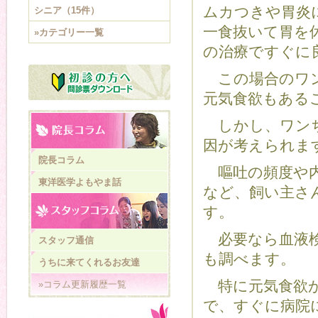
ムカつきや胃炎
シニア（15件）
一食抜いて胃を
»カテゴリー一覧
の治療ですぐに
この場合のワン
元気食欲もある
しかし、ワンち
因が考えられま
院長コラム
嘔吐の頻度や内
東洋医学よもやま話
など、飼い主さ
す。
必要なら血液検
スタッフ通信
も調べます。
うちに来てくれるお友達
特に元気食欲が
»コラム更新履歴一覧
で、すぐに病院