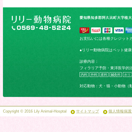
愛知県知多郡阿久比町大字植大字
お支払いには各種クレジット
●リリー動物病院はペット健
診療内容：
フィラリア予防・東洋医学的
内科
外科
産科
鍼灸科
ホリ
対応動物：犬・猫・小動物（
Copyright © 2016 Lily Animal-Hosptal
サイトマップ
個人情報保護