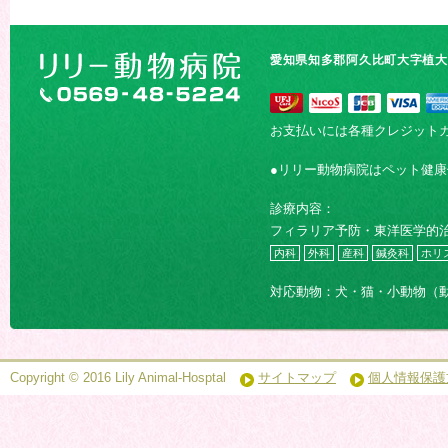
愛知県知多郡阿久比町大字植大字
お支払いには各種クレジット
●リリー動物病院はペット健
診療内容：
フィラリア予防・東洋医学的
内科
外科
産科
鍼灸科
ホリ
対応動物：犬・猫・小動物（
Copyright © 2016 Lily Animal-Hosptal
サイトマップ
個人情報保護