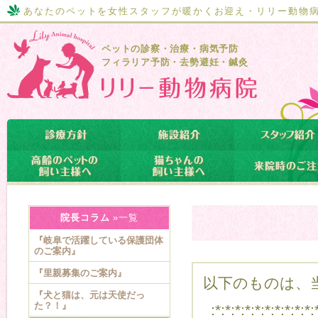
あなたのペットを女性スタッフが暖かくお迎え・リリー動物
ペットの診察・治療・病気予防
フィラリア予防・去勢避妊・鍼灸
院長コラム
»一覧
『岐阜で活躍している保護団体
のご案内』
『里親募集のご案内』
以下のものは、当
『犬と猫は、元は天使だっ
た？！』
:*:*:*:*:*:*:*:*:*:*: