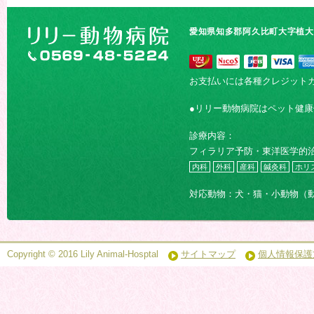
愛知県知多郡阿久比町大字植大字
お支払いには各種クレジット
●リリー動物病院はペット健
診療内容：
フィラリア予防・東洋医学的
内科
外科
産科
鍼灸科
ホリ
対応動物：犬・猫・小動物（
Copyright © 2016 Lily Animal-Hosptal
サイトマップ
個人情報保護