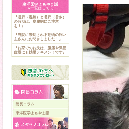
東洋医学よもやま話
»一覧はこちら
『湿邪（湿気）と暑邪（暑さ）
の時期は、皮膚病にご注意
を！』
『当院に来院される動物の飼い
主さんにお聞きしました！』
『お家でのお灸は、腹痛や気管
虚脱にも効果テキメン！です』
院長コラム
東洋医学よもやま話