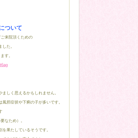
について
ずご来院頂くための
ました。
します。
9t6ag
やましく思えるかもしれません。
は風邪症状や下痢の子が多いです。
す
必要なため）。
割を果たしているそうです。