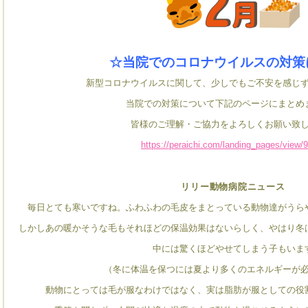
☆当院でのコロナウイルスの対策
新型コロナウイルスに関して、少しでもご不安を感じ
当院での対策について下記のページにまとめ
皆様のご理解・ご協力をよろしくお願い致
https://peraichi.com/landing_pages/view/
リリー動物病院ニュース
毎日とても寒いですね。ふわふわの毛皮をまとっている動物達がうら
しかしあの暖かそうな毛もそれほどの保温効果はないらしく、やはり冬
中には驚くほどやせてしまう子もいま
（冬に体温を保つには夏より多くのエネルギーが
動物にとっては毛が服なわけではなく、実は脂肪が服としての役