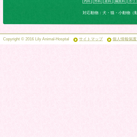
内科
外科
産科
鍼灸科
ホリ
対応動物：犬・猫・小動物（
Copyright © 2016 Lily Animal-Hosptal
サイトマップ
個人情報保護