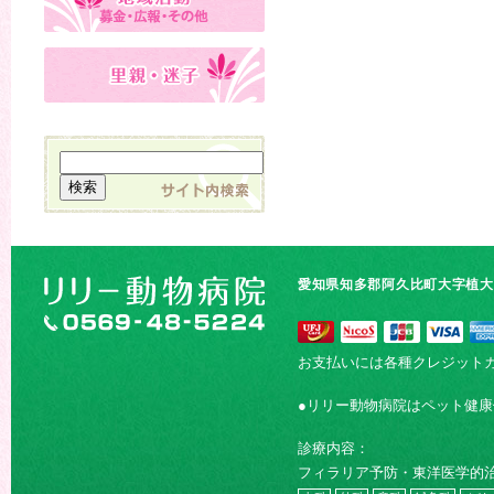
愛知県知多郡阿久比町大字植大字
お支払いには各種クレジット
●リリー動物病院はペット健
診療内容：
フィラリア予防・東洋医学的