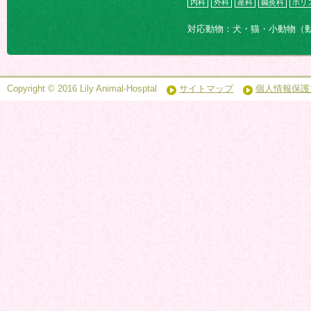
内科
外科
産科
鍼灸科
ホリ
対応動物：犬・猫・小動物（
Copyright © 2016 Lily Animal-Hosptal
サイトマップ
個人情報保護