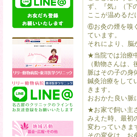
ず、『気』（下
ここが温めるだ
⑥お灸の煙を嗅
ています。
それにより、脳
★当院では治療
（動物さんは、
脈はその子の身
鍼灸治療をして
きます。
おおかた良い脈
★お家で飼い主
みえた時、最初
変わっていきま
その変化は、お