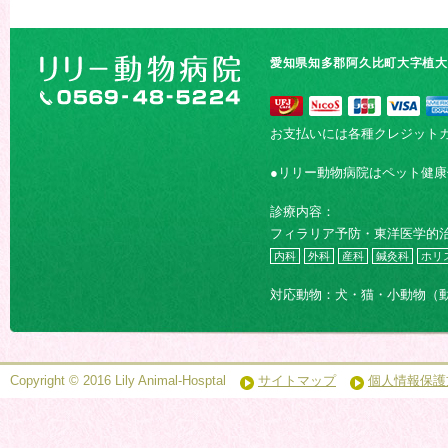
愛知県知多郡阿久比町大字植大字
お支払いには各種クレジット
●リリー動物病院はペット健
診療内容：
フィラリア予防・東洋医学的
内科
外科
産科
鍼灸科
ホリ
対応動物：犬・猫・小動物（
Copyright © 2016 Lily Animal-Hosptal
サイトマップ
個人情報保護