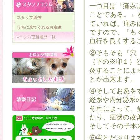
一つ目は「痛み
ことである。」
スタッフ通信
ていれば、痛み
うちに来てくれるお友達
ですので、『も
»コラム更新履歴一覧
血行を良くする
③そもそも『穴
（下の※印１）
灸することによ
とが出来ます。
④そしてお灸を
経系や内分泌系
それによって、
たり、症状の改
そしてその子本
⑤④とだぶりま