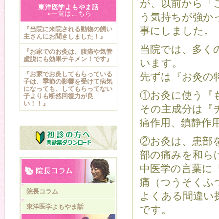
が、以前から「
東洋医学よもやま話
»一覧はこちら
う気持ちが強か
事にしました。
『当院に来院される動物の飼い
主さんにお聞きしました！』
当院では、多く
『お家でのお灸は、腹痛や気管
虚脱にも効果テキメン！です』
います。
『お家でお灸してもらっている
先ずは『お灸の
子は、季節の影響を受けて病気
になっても、してもらってない
①お灸に使う『
子よりも断然回復力が良
い！！』
その主成分は『
痛作用、鎮静作
②お灸は、患部
部の痛みを和ら
中医学の言葉に
痛（つうそくふ
院長コラム
よくある間違い
東洋医学よもやま話
です。