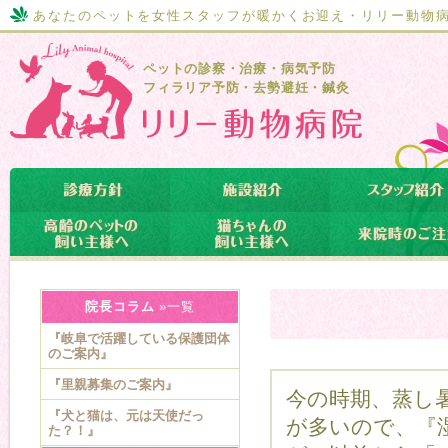
あなたのペットを女性スタッフが暖かくお迎え・リリー動物
ペットの診察・治療・病気予防
フィラリア予防・去勢避妊・鍼灸
院長コラム
»一覧
『岐阜で活躍している保護団体
のご案内』
『里親募集のご案内』
今の時期、蒸し
『犬と猫は、元は天使だっ
が多いので、『
た？！』