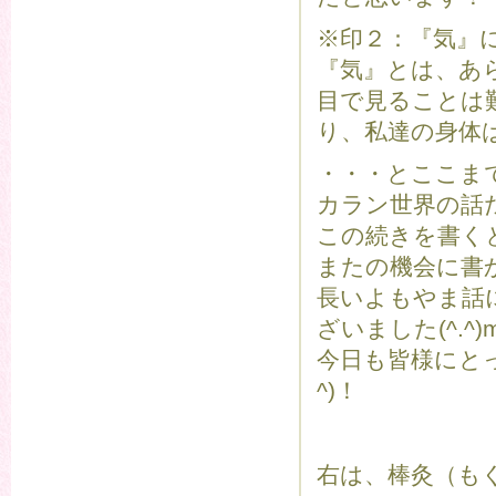
※印２：『気』
『気』とは、あ
目で見ることは
り、私達の身体
・・・とここま
カラン世界の話
この続きを書く
またの機会に書
長いよもやま話
ざいました(^.^)m
今日も皆様にとっ
^)！
右は、棒灸（も