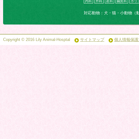
内科
外科
産科
鍼灸科
ホリ
対応動物：犬・猫・小動物（
Copyright © 2016 Lily Animal-Hosptal
サイトマップ
個人情報保護