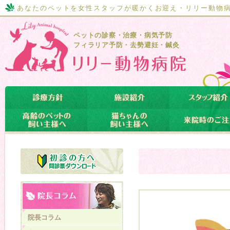
あなたのペットを女性スタッフが暖かくお迎え・リリー動物
ペットの診察・治療・病気予防
フィラリア予防・去勢避妊・鍼灸
院長コラム