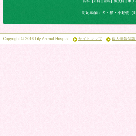
内科
外科
産科
鍼灸科
ホリ
対応動物：犬・猫・小動物（
Copyright © 2016 Lily Animal-Hosptal
サイトマップ
個人情報保護