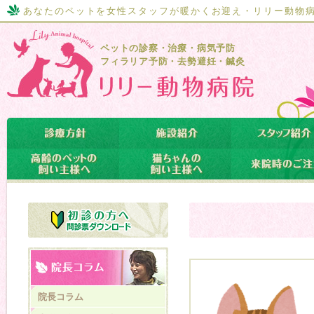
あなたのペットを女性スタッフが暖かくお迎え・リリー動物
ペットの診察・治療・病気予防
フィラリア予防・去勢避妊・鍼灸
院長コラム