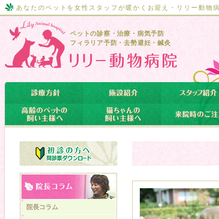
あなたのペットを女性スタッフが暖かくお迎え・リリー動物
ペットの診察・治療・病気予防
フィラリア予防・去勢避妊・鍼灸
院長コラム