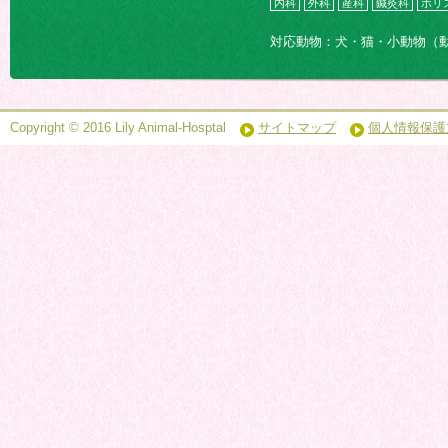
内科
外科
産科
鍼灸科
ホリ
対応動物：犬・猫・小動物（
Copyright © 2016 Lily Animal-Hosptal
サイトマップ
個人情報保護