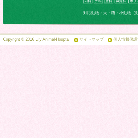
内科
外科
産科
鍼灸科
ホリ
対応動物：犬・猫・小動物（
Copyright © 2016 Lily Animal-Hosptal
サイトマップ
個人情報保護