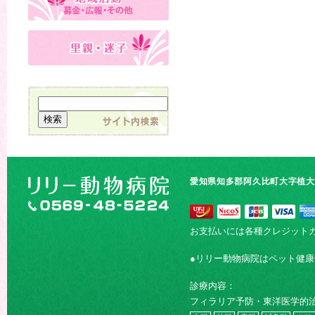
愛知県知多郡阿久比町大字植大字
お支払いには各種クレジット
●リリー動物病院はペット健
診療内容：
フィラリア予防・東洋医学的