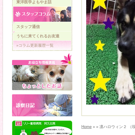
東洋医学よもやま話
スタッフ通信
うちに来てくれるお友達
»コラム更新履歴一覧
Home
» » 凛ハロウィン２ 