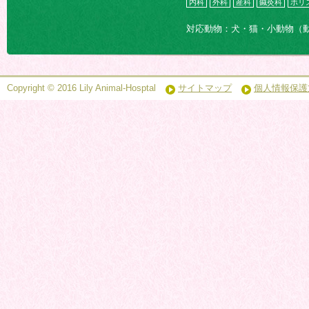
内科
外科
産科
鍼灸科
ホリ
対応動物：犬・猫・小動物（
Copyright © 2016 Lily Animal-Hosptal
サイトマップ
個人情報保護