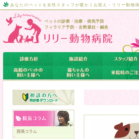
あなたのペットを女性スタッフが暖かくお迎え・リリー動物
ペットの診察・治療・病気予防
フィラリア予防・去勢避妊・鍼灸
院長コラム