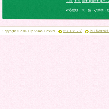
内科
外科
産科
鍼灸科
ホリ
対応動物：犬・猫・小動物（
Copyright © 2016 Lily Animal-Hosptal
サイトマップ
個人情報保護