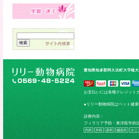
愛知県知多郡阿久比町大字植大字
お支払いには各種クレジット
●リリー動物病院はペット健
診療内容：
フィラリア予防・東洋医学的
内科
外科
産科
鍼灸科
ホリ