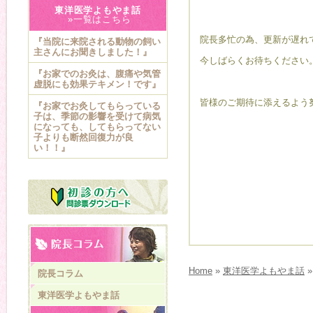
東洋医学よもやま話
»一覧はこちら
院長多忙の為、更新が遅れ
『当院に来院される動物の飼い
主さんにお聞きしました！』
今しばらくお待ちください
『お家でのお灸は、腹痛や気管
虚脱にも効果テキメン！です』
皆様のご期待に添えるよう
『お家でお灸してもらっている
子は、季節の影響を受けて病気
になっても、してもらってない
子よりも断然回復力が良
い！！』
Home
»
東洋医学よもやま話
院長コラム
東洋医学よもやま話