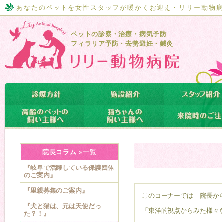
あなたのペットを女性スタッフが暖かくお迎え・リリー動物
ペットの診察・治療・病気予防
フィラリア予防・去勢避妊・鍼灸
院長コラム
»一覧
『岐阜で活躍している保護団体
のご案内』
『里親募集のご案内』
このコーナーでは 院長か
『犬と猫は、元は天使だっ
「東洋的視点からみた様々
た？！』