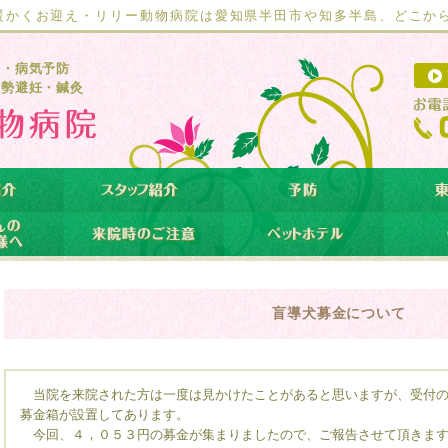
暖かくお迎え・リリー動物病院は愛知県半田市や知多半島、どこか
療・病気予防
去勢避妊・鍼灸
盲導犬募金について
当院を来院された方は一度は見かけたことがあると思いますが、受付の
募金箱が設置してあります。
今回、４，０５３円の募金が集まりましたので、ご報告させて頂きま