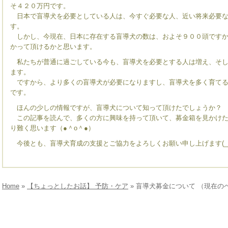
そ４２０万円です。
日本で盲導犬を必要としている人は、今すぐ必要な人、近い将来必要な
す。
しかし、今現在、日本に存在する盲導犬の数は、およそ９００頭ですか
かって頂けるかと思います。
私たちが普通に過ごしている今も、盲導犬を必要とする人は増え、そし
ます。
ですから、より多くの盲導犬が必要になりますし、盲導犬を多く育てる
です。
ほんの少しの情報ですが、盲導犬について知って頂けたでしょうか？
この記事を読んで、多くの方に興味を持って頂いて、募金箱を見かけた
り難く思います（●＾o＾●）
今後とも、盲導犬育成の支援とご協力をよろしくお願い申し上げます(__
Home
»
【ちょっとしたお話】 予防・ケア
» 盲導犬募金について （現在の