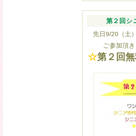
第２回シ
先日9/20（
ご参加頂き
☆
第２回無