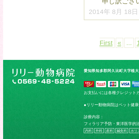
申し訳ござい
2014年 8月 18
First
«
...
愛知県知多郡阿久比町大字植大字
お支払いには各種クレジット
●リリー動物病院はペット健
診療内容：
フィラリア予防・東洋医学的
内科
外科
産科
鍼灸科
ホリ