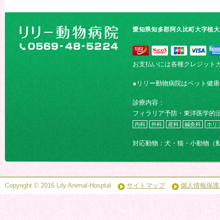
愛知県知多郡阿久比町大字植大字
お支払いには各種クレジット
●リリー動物病院はペット健
診療内容：
フィラリア予防・東洋医学的
内科
外科
産科
鍼灸科
ホリ
対応動物：犬・猫・小動物（
Copyright © 2016 Lily Animal-Hosptal
サイトマップ
個人情報保護