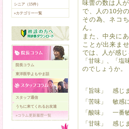
味蕾の数は人が約
シニア（15件）
で、人の10分
»カテゴリー一覧
その為、ネコ
ん。
また、中央に
ことが出来ま
では、人が感じ
「甘味」、「塩
院長コラム
のでしょうか。
東洋医学よもやま話
「旨味」 感じ
スタッフ通信
「苦味」 敏感
うちに来てくれるお友達
「酸味」 一番
»コラム更新履歴一覧
「甘味」 感じ