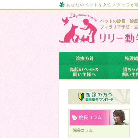
あなたのペットを女性スタッフが
ペットの診察・治
フィラリア予防・
院長コラム