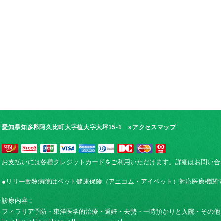
愛知県知多郡阿久比町大字植大字大坪15-1 »
アクセスマップ
お支払いには各種クレジットカードをご利用いただけます。詳細はお問い合
●リリー動物病院はペット健康保険（アニコム・アイペット）対応医療機関
診療内容：
フィラリア予防・東洋医学的治療・避妊・去勢・一時預かりと入院・その他