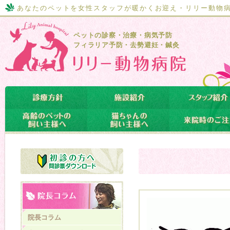
あなたのペットを女性スタッフが暖かくお迎え・リリー動物
ペットの診察・治療・病気予防
フィラリア予防・去勢避妊・鍼灸
院長コラム