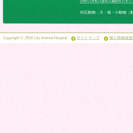
内科
外科
産科
鍼灸科
ホリ
対応動物：犬・猫・小動物（
Copyright © 2016 Lily Animal-Hosptal
サイトマップ
個人情報保護