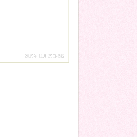
2015年 11月 25日掲載