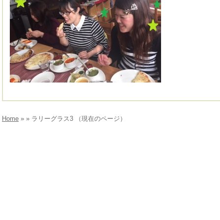
Home
» » ラリーグラス3 （現在のページ）