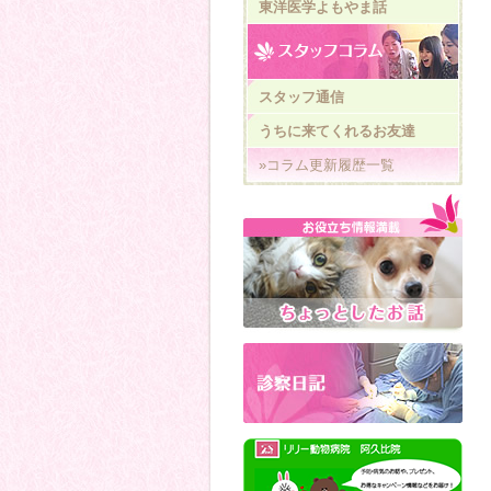
東洋医学よもやま話
スタッフ通信
うちに来てくれるお友達
»コラム更新履歴一覧